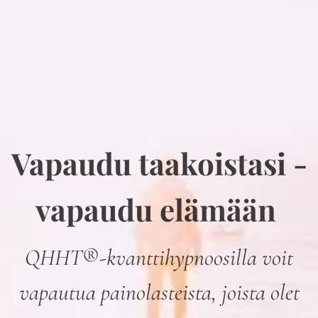
Vapaudu taakoistasi -
vapaudu elämään
QHHT
®
-kvanttihypnoosilla voit
vapautua painolasteista, joista olet