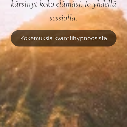
kärsinyt koko elämäsi. Jo yhdellä
sessiolla.
Kokemuksia kvanttihypnoosista