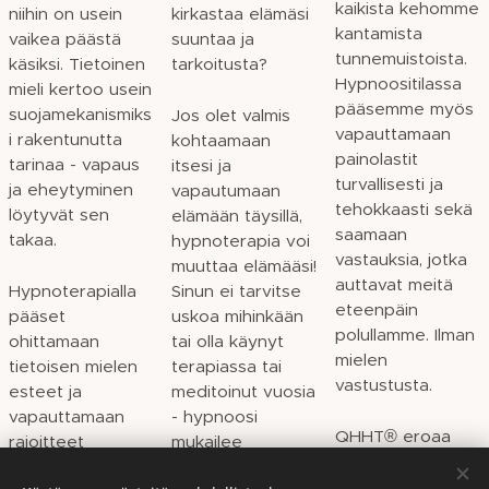
kaikista kehomme
niihin on usein
kirkastaa elämäsi
kantamista
vaikea päästä
suuntaa ja
tunnemuistoista.
käsiksi. Tietoinen
tarkoitusta?
Hypnoositilassa
mieli kertoo usein
pääsemme myös
suojamekanismiks
Jos olet valmis
vapauttamaan
i rakentunutta
kohtaamaan
painolastit
tarinaa - vapaus
itsesi ja
turvallisesti ja
ja eheytyminen
vapautumaan
tehokkaasti sekä
löytyvät sen
elämään täysillä,
saamaan
takaa.
hypnoterapia voi
vastauksia, jotka
muuttaa elämääsi!
auttavat meitä
Hypnoterapialla
Sinun ei tarvitse
eteenpäin
pääset
uskoa mihinkään
polullamme. Ilman
ohittamaan
tai olla käynyt
mielen
tietoisen mielen
terapiassa tai
vastustusta.
esteet ja
meditoinut vuosia
vapauttamaan
- hypnoosi
QHHT® eroaa
rajoitteet
mukailee
regressiohoitona
kehostasi ja
luonnollista
muista