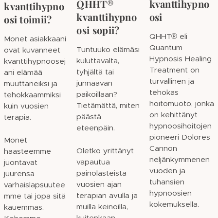
QHHT
®
kvanttihypno
kvanttihypno
kvanttihypno
osi
osi toimii?
osi sopii?
QHHT® eli
Monet asiakkaani
Quantum
Tuntuuko elämäsi
ovat kuvanneet
Hypnosis Healing
kuluttavalta,
kvanttihypnoosej
Treatment on
tyhjältä tai
ani elämää
turvallinen ja
junnaavan
muuttaneiksi ja
tehokas
paikoillaan?
tehokkaammiksi
hoitomuoto, jonka
Tietämättä, miten
kuin vuosien
on kehittänyt
päästä
terapia.
hypnoosihoitojen
eteenpäin.
pioneeri Dolores
Monet
Cannon
Oletko yrittänyt
haasteemme
neljänkymmenen
vapautua
juontavat
vuoden ja
painolasteista
juurensa
tuhansien
vuosien ajan
varhaislapsuutee
hypnoosien
terapian avulla ja
mme tai jopa sitä
kokemuksella.
muilla keinoilla,
kauemmas.
kuitenkaan