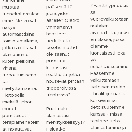
Kehomme
Kvanttihypnoosis
pääsemättä
muistaa
sa
juurisyiden
tunnekokemukse
vuorovaikutetaan
äärelle? Oletko
mme. Ne voivat
matalien
ymmärtänyt
näkyä
aivoaaltotaajuuksi
haasteesi
automaattisina
en tilassa, jossa
tiedollisella
toimintamalleina,
olemme
tasolla, muttet
jotka rajoittavat
luontaisesti joka
ole saanut
elämäämme -
yö
purettua
kuten pelkoina,
nukahtaessamme.
kehostasi
vihana,
Pääsemme
reaktioita, jotka
turhautumisena
vaikuttamaan
nousevat pintaan
tai
tietoisen mielen
triggeröivissä
miellyttämisenä.
ohi alitajunnan ja
tilanteissa?
Tietoisella
korkeamman
mielellä, johon
tietoisuutemme
monet
Puuttuuko
kanssa - missä
perinteiset
elämästäsi
sijaitsee tieto
terapiamenetelm
merkityksellisyys?
elämästämme ja
ät nojautuvat,
Haluatko